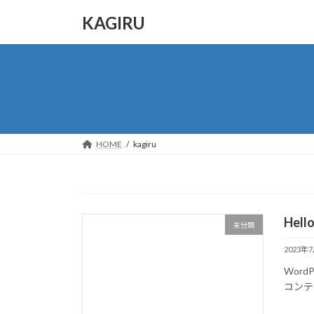
コ
ナ
KAGIRU
ン
ビ
テ
ゲ
ン
ー
ツ
シ
へ
ョ
ス
ン
キ
に
ッ
移
HOME
kagiru
プ
動
Hello
未分類
2023年
Wor
コンテ